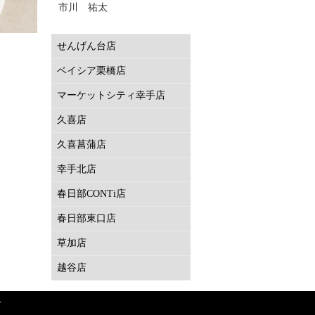
市川 祐太
せんげん台店
ベイシア栗橋店
マーケットシティ幸手店
久喜店
久喜菖蒲店
幸手北店
春日部CONTi店
春日部東口店
草加店
越谷店
Y