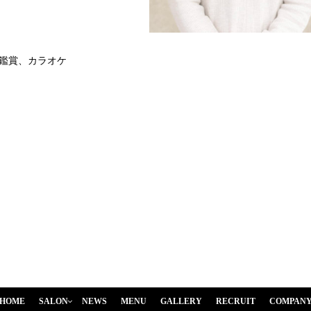
鑑賞、カラオケ
HOME
SALON
NEWS
MENU
GALLERY
RECRUIT
COMPAN