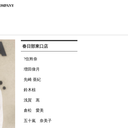
OMPANY
春日部東口店
?住羚奈
増田偉月
先崎 亜紀
鈴木椋
浅賀 嵩
倉松 愛美
五十嵐 奈美子