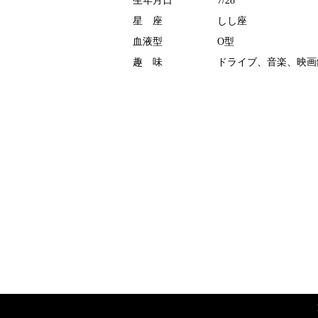
生年月日
7/28
星 座
しし座
血液型
O型
趣 味
ドライブ、音楽、映画