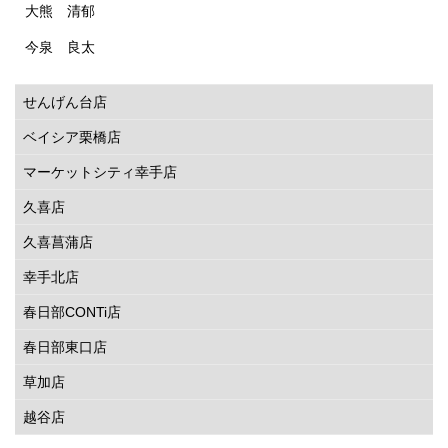
大熊 清郁
今泉 良太
せんげん台店
ベイシア栗橋店
マーケットシティ幸手店
久喜店
久喜菖蒲店
幸手北店
春日部CONTi店
春日部東口店
草加店
越谷店