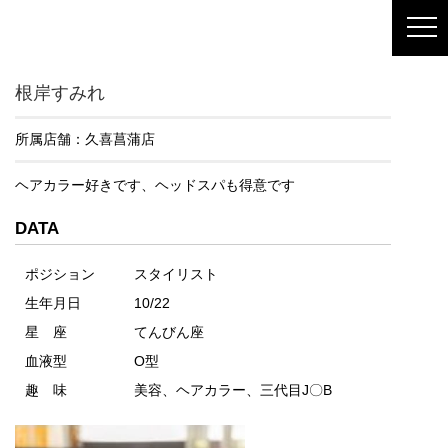
根岸すみれ
所属店舗：
久喜菖蒲店
ヘアカラー好きです、ヘッドスパも得意です
DATA
ポジション
スタイリスト
生年月日
10/22
星 座
てんびん座
血液型
O型
趣 味
美容、ヘアカラー、三代目J〇B