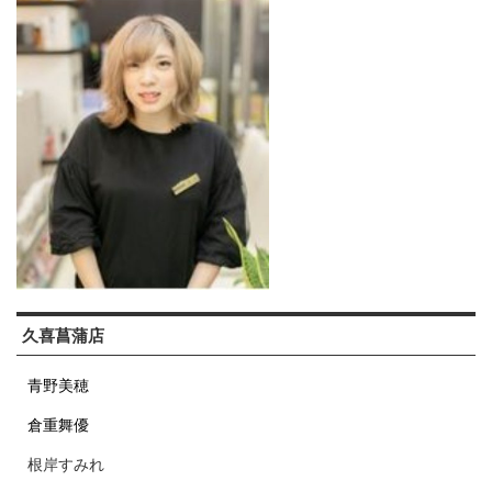
久喜菖蒲店
青野美穂
倉重舞優
根岸すみれ