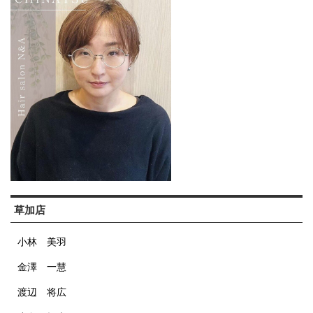
草加店
小林 美羽
金澤 一慧
渡辺 将広