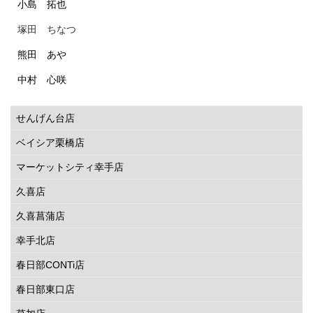
小島 拓也
塚田 ちなつ
熊田 あや
中村 心咲
せんげん台店
ベイシア栗橋店
マーケットシティ幸手店
久喜店
久喜菖蒲店
幸手北店
春日部CONTi店
春日部東口店