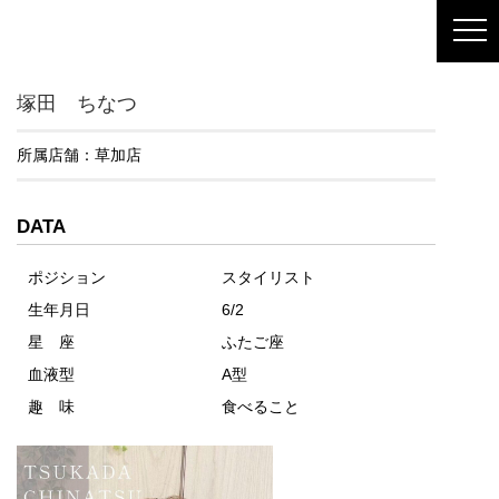
塚田 ちなつ
所属店舗：
草加店
DATA
ポジション
スタイリスト
生年月日
6/2
星 座
ふたご座
血液型
A型
趣 味
食べること