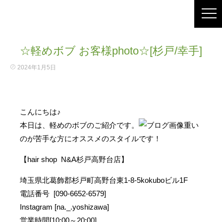
☆軽めボブ お客様photo☆[杉戸/幸手]
2024年1月5日
こんにちは♪
本日は、軽めのボブのご紹介です。
重い
のが苦手な方にオススメのスタイルです！
【hair shop N&A杉戸高野台店】
埼玉県北葛飾郡杉戸町高野台東1-8-5kokuboビル1F
電話番号 [090-6652-6579]
Instagram [na._.yoshizawa]
営業時間[10:00～20:00]