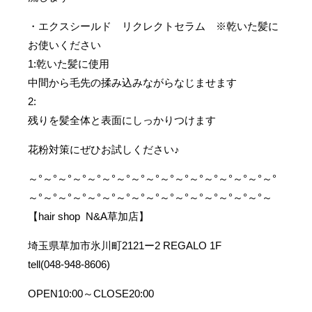
・エクスシールド リクレクトセラム ※乾いた髪に
お使いください
1:乾いた髪に使用
中間から毛先の揉み込みながらなじませます
2:
残りを髪全体と表面にしっかりつけます
花粉対策にぜひお試しください♪
～°～°～°～°～°～°～°～°～°～°～°～°～°～°～°～°～°
～°～°～°～°～°～°～°～°～°～°～°～°～°～°～°～°～
【hair shop N&A草加店】
埼玉県草加市氷川町2121ー2 REGALO 1F
tell(048-948-8606)
OPEN10:00～CLOSE20:00