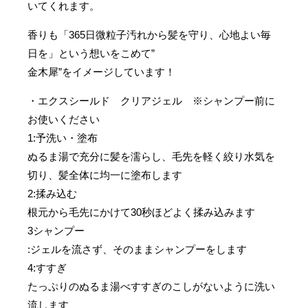
いてくれます。
香りも「365日微粒子汚れから髪を守り、心地よい毎
日を」という想いをこめて”
金木犀”をイメージしています！
・エクスシールド クリアジェル ※シャンプー前に
お使いください
1:予洗い・塗布
ぬるま湯で充分に髪を濡らし、毛先を軽く絞り水気を
切り、髪全体に均一に塗布します
2:揉み込む
根元から毛先にかけて30秒ほどよく揉み込みます
3シャンプー
:ジェルを流さず、そのままシャンプーをします
4:すすぎ
たっぷりのぬるま湯べすすぎのこしがないように洗い
流します