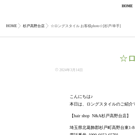
HOME
HOME
杉戸高野台店
☆ロングスタイル お客様photo☆[杉戸/幸手]
☆ロ
2024年3月14日
こんにちは♪
本日は、ロングスタイルのご紹介
【hair shop N&A杉戸高野台店】
埼玉県北葛飾郡杉戸町高野台東1-8-5k