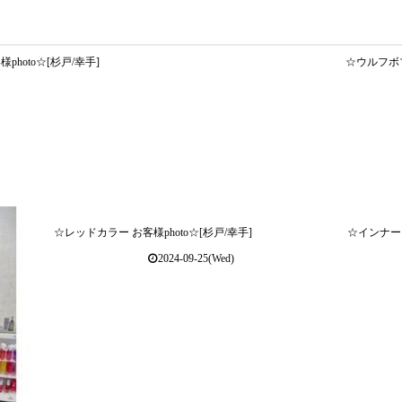
hoto☆[杉戸/幸手]
☆ウルフボブ
☆レッドカラー お客様photo☆[杉戸/幸手]
☆インナーピ
2024-09-25(Wed)