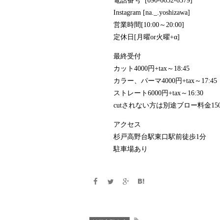
電話番号 [090-6652-6579]
Instagram [na._.yoshizawa]
営業時間[10:00～20:00]
定休日[月曜or火曜+α]
最終受付
カット4000円+tax～18:45
カラー、パーマ4000円+tax～17:45
ストレート6000円+tax～16:30
cutされない方は別途ブロー料金15
アクセス
杉戸高野台駅東口駅前徒歩1分
駐車場あり