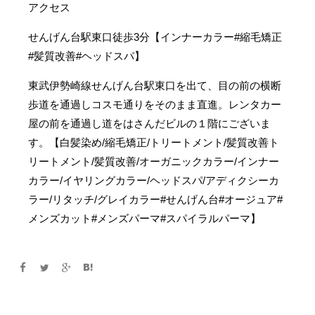
アクセス
せんげん台駅東口徒歩3分【インナーカラー#縮毛矯正
#髪質改善#ヘッドスパ】
東武伊勢崎線せんげん台駅東口を出て、目の前の横断
歩道を通過しコスモ通りをそのまま直進。レンタカー
屋の前を通過し道をはさんだビルの１階にございま
す。【白髪染め/縮毛矯正/トリートメント/髪質改善ト
リートメント/髪質改善/オーガニックカラー/インナー
カラー/イヤリングカラー/ヘッドスパ/アディクシーカ
ラー/リタッチ/グレイカラー#せんげん台#オージュア#
メンズカット#メンズパーマ#スパイラルパーマ】