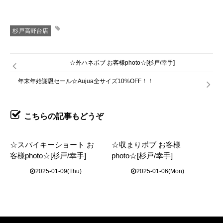
杉戸高野台店
☆外ハネボブ お客様photo☆[杉戸/幸手]
年末年始謝恩セール☆Aujua全サイズ10%OFF！！
こちらの記事もどうぞ
☆スパイキーショート お
☆収まりボブ お客様
客様photo☆[杉戸/幸手]
photo☆[杉戸/幸手]
2025-01-09(Thu)
2025-01-06(Mon)