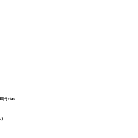
円+tax
/)