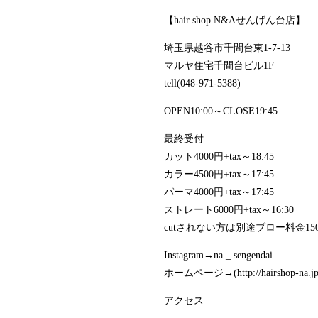
【hair shop N&Aせんげん台店】
埼玉県越谷市千間台東1-7-13
マルヤ住宅千間台ビル1F
tell(048-971-5388)
OPEN10:00～CLOSE19:45
最終受付
カット4000円+tax～18:45
カラー4500円+tax～17:45
パーマ4000円+tax～17:45
ストレート6000円+tax～16:30
cutされない方は別途ブロー料金1500
Instagram→na._.sengendai
ホームページ→(http://hairshop-na.jp
アクセス