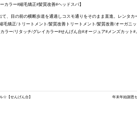
ーカラー#縮毛矯正#髪質改善#ヘッドスパ】
出て、目の前の横断歩道を通過しコスモ通りをそのまま直進。レンタカ
縮毛矯正/トリートメント/髪質改善トリートメント/髪質改善/オーガニッ
ーカラー/リタッチ/グレイカラー#せんげん台#オージュア#メンズカット
ル☆【せんげん台】
年末年始謝恩セ