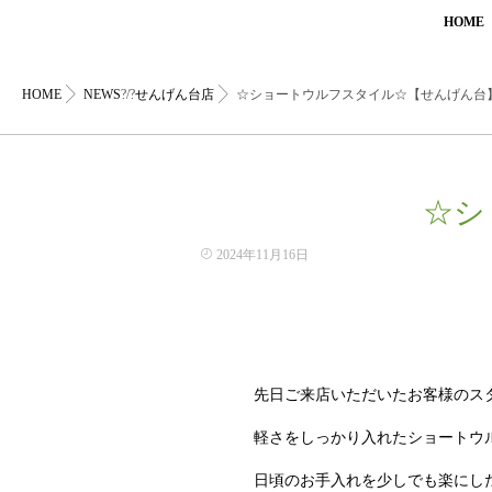
HOME
HOME
NEWS
?/?
せんげん台店
☆ショートウルフスタイル☆【せんげん台
☆シ
2024年11月16日
先日ご来店いただいたお客様のス
軽さをしっかり入れたショートウ
日頃のお手入れを少しでも楽にし