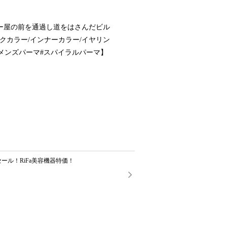
ー屋の前を通過し道をはさんだビル
クカラー/インナーカラー/イヤリン
#メンズパーマ#スパイラルパーマ】
ール！RiFa美容機器特価！