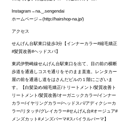
Instagram→na._.sengendai
ホームページ→(http://hairshop-na.jp/)
アクセス
せんげん台駅東口徒歩3分【インナーカラー#縮毛矯正
#髪質改善#ヘッドスパ】
東武伊勢崎線せんげん台駅東口を出て、目の前の横断
歩道を通過しコスモ通りをそのまま直進。レンタカー
屋の前を通過し道をはさんだビルの１階にございま
す。【白髪染め/縮毛矯正/トリートメント/髪質改善ト
リートメント/髪質改善/オーガニックカラー/インナー
カラー/イヤリングカラー/ヘッドスパ/アディクシーカ
ラー/リタッチ/グレイカラー#せんげん台#オージュア#
メンズカット#メンズパーマ#スパイラルパーマ】