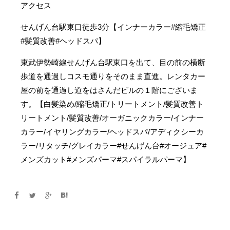
アクセス
せんげん台駅東口徒歩3分【インナーカラー#縮毛矯正
#髪質改善#ヘッドスパ】
東武伊勢崎線せんげん台駅東口を出て、目の前の横断
歩道を通過しコスモ通りをそのまま直進。レンタカー
屋の前を通過し道をはさんだビルの１階にございま
す。【白髪染め/縮毛矯正/トリートメント/髪質改善ト
リートメント/髪質改善/オーガニックカラー/インナー
カラー/イヤリングカラー/ヘッドスパ/アディクシーカ
ラー/リタッチ/グレイカラー#せんげん台#オージュア#
メンズカット#メンズパーマ#スパイラルパーマ】