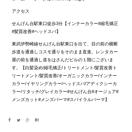
アクセス
せんげん台駅東口徒歩3分【インナーカラー#縮毛矯正
#髪質改善#ヘッドスパ】
東武伊勢崎線せんげん台駅東口を出て、目の前の横断
歩道を通過しコスモ通りをそのまま直進。レンタカー
屋の前を通過し道をはさんだビルの１階にございま
す。【白髪染め/縮毛矯正/トリートメント/髪質改善ト
リートメント/髪質改善/オーガニックカラー/インナー
カラー/イヤリングカラー/ヘッドスパ/アディクシーカ
ラー/リタッチ/グレイカラー#せんげん台#オージュア#
メンズカット#メンズパーマ#スパイラルパーマ】