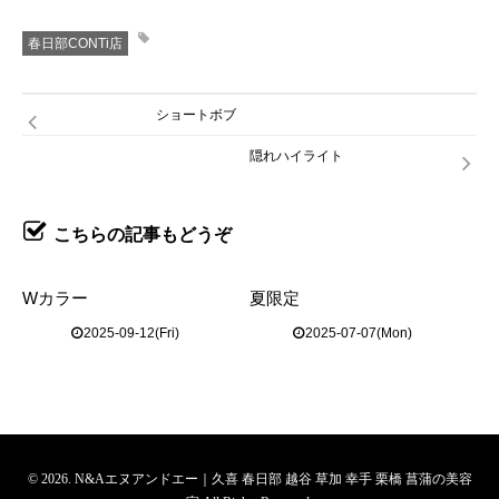
春日部CONTi店
ショートボブ
隠れハイライト
こちらの記事もどうぞ
Wカラー
夏限定
2025-09-12(Fri)
2025-07-07(Mon)
© 2026. N&Aエヌアンドエー｜久喜 春日部 越谷 草加 幸手 栗橋 菖蒲の美容