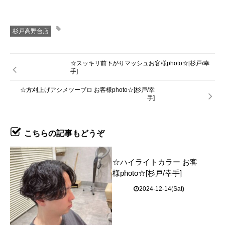
杉戸高野台店
☆スッキリ前下がりマッシュお客様photo☆[杉戸/幸
手]
☆方刈上げアシメツーブロ お客様photo☆[杉戸/幸
手]
こちらの記事もどうぞ
☆ハイライトカラー お客
様photo☆[杉戸/幸手]
2024-12-14(Sat)