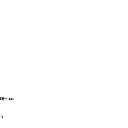
円+tax
/)