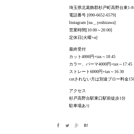
埼玉県北葛飾郡杉戸町高野台東1-8-5k
電話番号 [090-6652-6579]
Instagram [na._.yoshizawa]
営業時間[10:00～20:00]
定休日[火曜+α]
最終受付
カット4000円+tax～18:45
カラー、パーマ4000円+tax～17:45
ストレート6000円+tax～16:30
cutされない方は別途ブロー料金15
アクセス
杉戸高野台駅東口駅前徒歩1分
駐車場あり