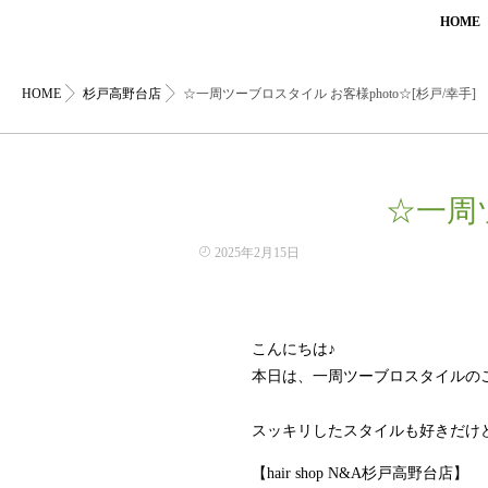
HOME
HOME
杉戸高野台店
☆一周ツーブロスタイル お客様photo☆[杉戸/幸手]
☆一周ツ
2025年2月15日
こんにちは♪
本日は、一周ツーブロスタイルの
スッキリしたスタイルも好きだけ
【hair shop N&A杉戸高野台店】