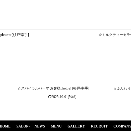
oto☆[杉戸/幸手]
☆ミルクティーカラー 
☆スパイラルパーマ お客様photo☆[杉戸/幸手]
☆ふんわりボ
2025-10-01(Wed)
HOME
SALON
NEWS
MENU
GALLERY
RECRUIT
COMPAN