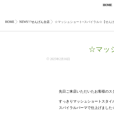
HOME
HOME
NEWS
?/?
せんげん台店
☆マッシュショート×スパイラル☆【せん
☆マッ
2025年2月16日
先日ご来店いただいたお客様のス
すっきりマッシュショートスタイ
スパイラルパーマで仕上げました