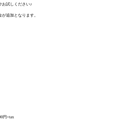
ひお試しください♪
金が追加となります。
円+tax