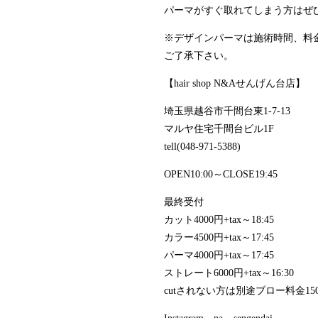
パーマがすぐ取れてしまう方はぜ
※デザインパーマは施術時間、料
ご了承下さい。
【hair shop N&Aせんげん台店】
埼玉県越谷市千間台東1-7-13
マルヤ住宅千間台ビル1F
tell(048-971-5388)
OPEN10:00～CLOSE19:45
最終受付
カット4000円+tax～18:45
カラー4500円+tax～17:45
パーマ4000円+tax～17:45
ストレート6000円+tax～16:30
cutされない方は別途ブロー料金1500