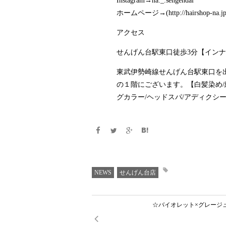
Instagram→na._.sengendai
ホームページ→(http://hairshop-na.jp
アクセス
せんげん台駅東口徒歩3分【インナ
東武伊勢崎線せんげん台駅東口を
の１階にございます。【白髪染め/
グカラー/ヘッドスパ/アディクシ
NEWS
せんげん台店
☆バイオレット×グレージ