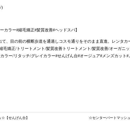
/)
ーカラー#縮毛矯正#髪質改善#ヘッドスパ】
出て、目の前の横断歩道を通過しコスモ通りをそのまま直進。レンタカ
縮毛矯正/トリートメント/髪質改善トリートメント/髪質改善/オーガニッ
ーカラー/リタッチ/グレイカラー#せんげん台#オージュア#メンズカット
ュ☆【せんげん台】
☆センターパートマッシ