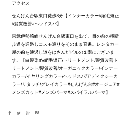
アクセス
せんげん台駅東口徒歩3分【インナーカラー#縮毛矯正
#髪質改善#ヘッドスパ】
東武伊勢崎線せんげん台駅東口を出て、目の前の横断
歩道を通過しコスモ通りをそのまま直進。レンタカー
屋の前を通過し道をはさんだビルの１階にございま
す。【白髪染め/縮毛矯正/トリートメント/髪質改善ト
リートメント/髪質改善/オーガニックカラー/インナー
カラー/イヤリングカラー/ヘッドスパ/アディクシーカ
ラー/リタッチ/グレイカラー#せんげん台#オージュア#
メンズカット#メンズパーマ#スパイラルパーマ】