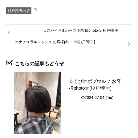
杉戸高野台店
☆スパイラルパーマ お客様photo☆[杉戸/幸手]
☆ナチュラルマッシュ お客様photo☆[杉戸/幸手]
こちらの記事もどうぞ
☆くびれボブウルフ お客
様photo☆[杉戸/幸手]
2024-07-04(Thu)