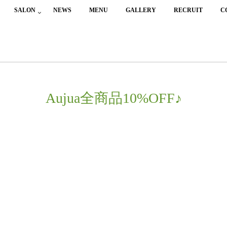
SALON
NEWS
MENU
GALLERY
RECRUIT
C
Aujua全商品10%OFF♪