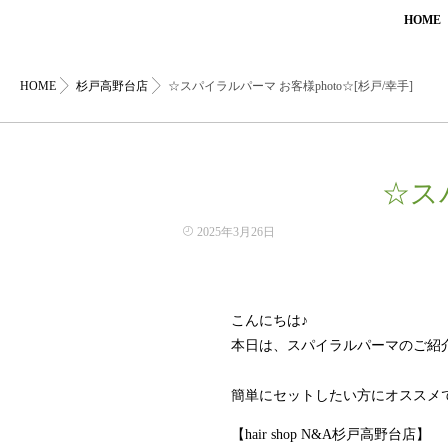
HOME
HOME
杉戸高野台店
☆スパイラルパーマ お客様photo☆[杉戸/幸手]
☆ス
2025年3月26日
こんにちは♪
本日は、スパイラルパーマのご紹
簡単にセットしたい方にオススメ
【hair shop N&A杉戸高野台店】