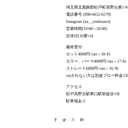
埼玉県北葛飾郡杉戸町高野台東1-8-5k
電話番号 [090-6652-6579]
Instagram [na._.yoshizawa]
営業時間[10:00～20:00]
定休日[火曜+α]
最終受付
カット4000円+tax～18:45
カラー、パーマ4000円+tax～17:45
ストレート6000円+tax～16:30
cutされない方は別途ブロー料金15
アクセス
杉戸高野台駅東口駅前徒歩1分
駐車場あり