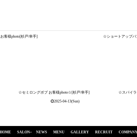
様photo[杉戸/幸手]
☆ショートアップバング
☆セミロングボブ お客様photo☆[杉戸/幸手]
☆スパイラル
2025-04-13(Sun)
HOME
SALON
NEWS
MENU
GALLERY
RECRUIT
COMPAN