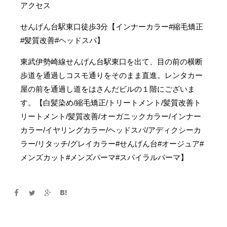
アクセス
せんげん台駅東口徒歩3分【インナーカラー#縮毛矯正
#髪質改善#ヘッドスパ】
東武伊勢崎線せんげん台駅東口を出て、目の前の横断
歩道を通過しコスモ通りをそのまま直進。レンタカー
屋の前を通過し道をはさんだビルの１階にございま
す。【白髪染め/縮毛矯正/トリートメント/髪質改善ト
リートメント/髪質改善/オーガニックカラー/インナー
カラー/イヤリングカラー/ヘッドスパ/アディクシーカ
ラー/リタッチ/グレイカラー#せんげん台#オージュア#
メンズカット#メンズパーマ#スパイラルパーマ】