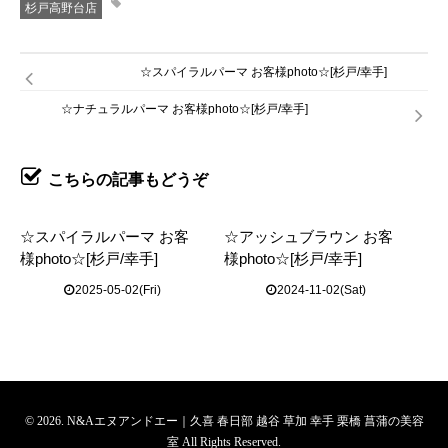
杉戸高野台店
☆スパイラルパーマ お客様photo☆[杉戸/幸手]
☆ナチュラルパーマ お客様photo☆[杉戸/幸手]
こちらの記事もどうぞ
☆スパイラルパーマ お客
☆アッシュブラウン お客
様photo☆[杉戸/幸手]
様photo☆[杉戸/幸手]
2025-05-02(Fri)
2024-11-02(Sat)
© 2026. N&Aエヌアンドエー｜久喜 春日部 越谷 草加 幸手 栗橋 菖蒲の美容
室 All Rights Reserved.