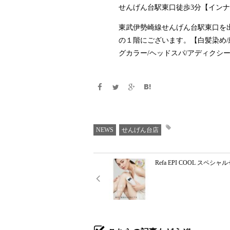
せんげん台駅東口徒歩3分【インナ
東武伊勢崎線せんげん台駅東口を
の１階にございます。【白髪染め/
グカラー/ヘッドスパ/アディクシ
NEWS
せんげん台店
Refa EPI COOL スペシ