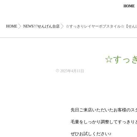
HOME
HOME
NEWS
?/?
せんげん台店
☆すっきりレイヤーボブスタイル☆【せん
☆すっ
2025年4月11日
先日ご来店いただいたお客様のス
毛量をしっかり調整してすっきり
ぜひお試しください♪