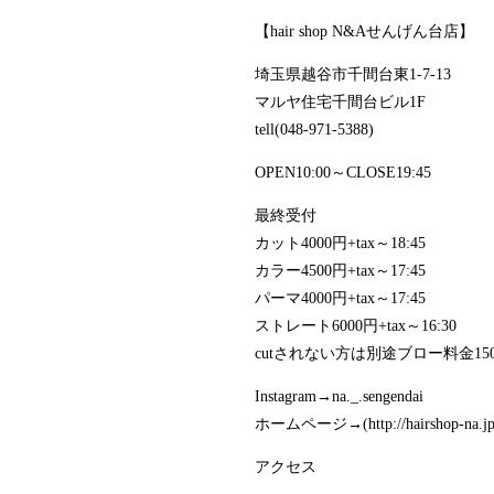
【hair shop N&Aせんげん台店】
埼玉県越谷市千間台東1-7-13
マルヤ住宅千間台ビル1F
tell(048-971-5388)
OPEN10:00～CLOSE19:45
最終受付
カット4000円+tax～18:45
カラー4500円+tax～17:45
パーマ4000円+tax～17:45
ストレート6000円+tax～16:30
cutされない方は別途ブロー料金1500
Instagram→na._.sengendai
ホームページ→(http://hairshop-na.jp
アクセス