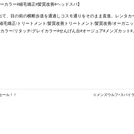
ーカラー#縮毛矯正#髪質改善#ヘッドスパ】
出て、目の前の横断歩道を通過しコスモ通りをそのまま直進。レンタカ
縮毛矯正/トリートメント/髪質改善トリートメント/髪質改善/オーガニッ
ーカラー/リタッチ/グレイカラー#せんげん台#オージュア#メンズカット
ャルセール！！
☆メンズウルフ×スパイ