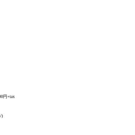
円+tax
/)