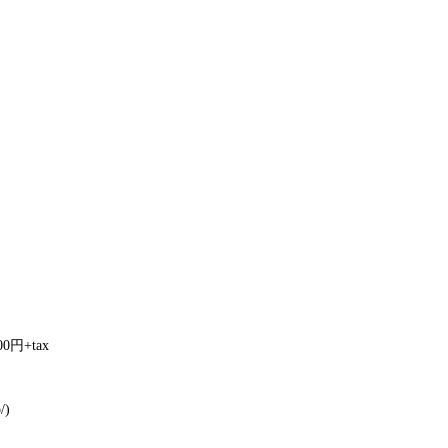
円+tax
/)