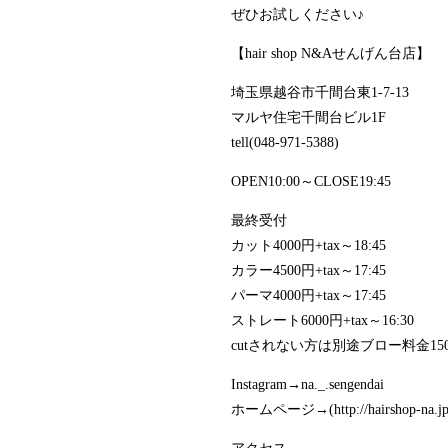
ぜひお試しください♪
【hair shop N&Aせんげん台店】
埼玉県越谷市千間台東1-7-13
マルヤ住宅千間台ビル1F
tell(048-971-5388)
OPEN10:00～CLOSE19:45
最終受付
カット4000円+tax～18:45
カラー4500円+tax～17:45
パーマ4000円+tax～17:45
ストレート6000円+tax～16:30
cutされない方は別途ブロー料金1500
Instagram→na._.sengendai
ホームページ→(http://hairshop-na.jp