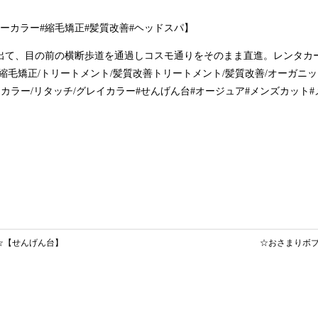
ーカラー#縮毛矯正#髪質改善#ヘッドスパ】
出て、目の前の横断歩道を通過しコスモ通りをそのまま直進。レンタカ
縮毛矯正/トリートメント/髪質改善トリートメント/髪質改善/オーガニッ
ーカラー/リタッチ/グレイカラー#せんげん台#オージュア#メンズカット
☆【せんげん台】
☆おさまりボ