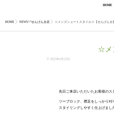
HOME
HOME
NEWS
?/?
せんげん台店
☆メンズショートスタイル☆【せんげん台
☆メ
2025年4月25日
先日ご来店いただいたお客様のス
ツーブロック、襟足をしっかり刈
スタイリングしやすく仕上げまし