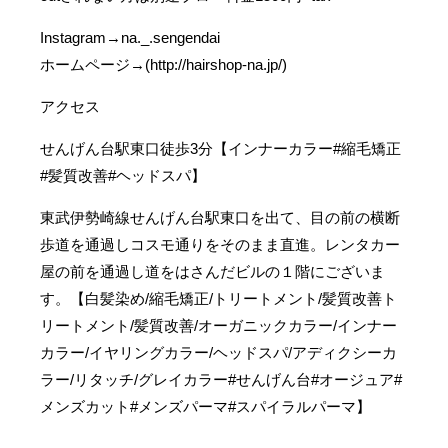
Instagram→na._.sengendai
ホームページ→(http://hairshop-na.jp/)
アクセス
せんげん台駅東口徒歩3分【インナーカラー#縮毛矯正
#髪質改善#ヘッドスパ】
東武伊勢崎線せんげん台駅東口を出て、目の前の横断
歩道を通過しコスモ通りをそのまま直進。レンタカー
屋の前を通過し道をはさんだビルの１階にございま
す。【白髪染め/縮毛矯正/トリートメント/髪質改善ト
リートメント/髪質改善/オーガニックカラー/インナー
カラー/イヤリングカラー/ヘッドスパ/アディクシーカ
ラー/リタッチ/グレイカラー#せんげん台#オージュア#
メンズカット#メンズパーマ#スパイラルパーマ】