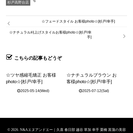
杉戸高野台店
☆フェードスタイル お客様photo☆[杉戸/幸手]
☆ナチュラル刈上げスタイルお客様photo☆[杉戸/幸
手]
こちらの記事もどうぞ
☆ツヤ感縮毛矯正 お客様
☆ナチュラルブラウン お
photo☆[杉戸/幸手]
客様photo☆[杉戸/幸手]
2025-05-14(Wed)
2025-07-12(Sat)
© 2026. N&Aエヌアンドエー｜久喜 春日部 越谷 草加 幸手 栗橋 菖蒲の美容