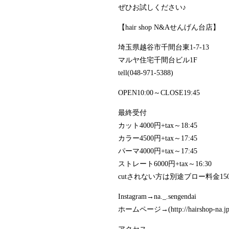
ぜひお試しください♪
【hair shop N&Aせんげん台店】
埼玉県越谷市千間台東1-7-13
マルヤ住宅千間台ビル1F
tell(048-971-5388)
OPEN10:00～CLOSE19:45
最終受付
カット4000円+tax～18:45
カラー4500円+tax～17:45
パーマ4000円+tax～17:45
ストレート6000円+tax～16:30
cutされない方は別途ブロー料金1500
Instagram→na._.sengendai
ホームページ→(http://hairshop-na.jp