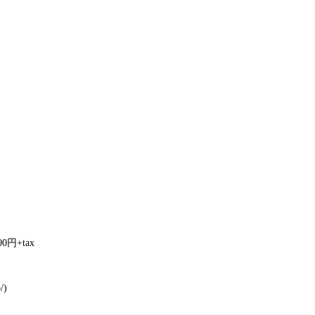
円+tax
/)