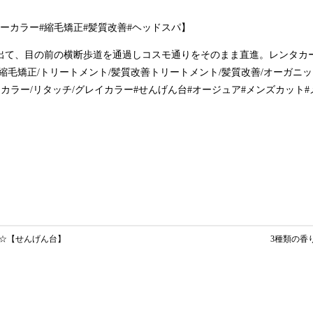
ーカラー#縮毛矯正#髪質改善#ヘッドスパ】
出て、目の前の横断歩道を通過しコスモ通りをそのまま直進。レンタカ
縮毛矯正/トリートメント/髪質改善トリートメント/髪質改善/オーガニッ
ーカラー/リタッチ/グレイカラー#せんげん台#オージュア#メンズカット
☆【せんげん台】
3種類の香り