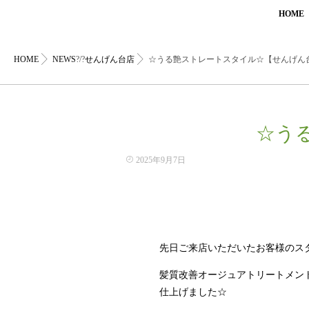
HOME
HOME
NEWS
?/?
せんげん台店
☆うる艶ストレートスタイル☆【せんげん
☆う
2025年9月7日
先日ご来店いただいたお客様のス
髪質改善オージュアトリートメン
仕上げました☆