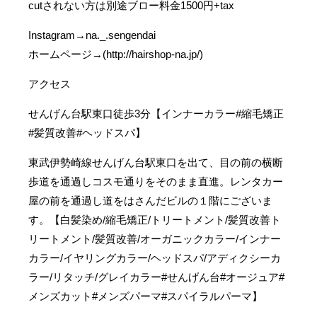
cutされない方は別途ブロー料金1500円+tax
Instagram→na._.sengendai
ホームページ→(http://hairshop-na.jp/)
アクセス
せんげん台駅東口徒歩3分【インナーカラー#縮毛矯正
#髪質改善#ヘッドスパ】
東武伊勢崎線せんげん台駅東口を出て、目の前の横断
歩道を通過しコスモ通りをそのまま直進。レンタカー
屋の前を通過し道をはさんだビルの１階にございま
す。【白髪染め/縮毛矯正/トリートメント/髪質改善ト
リートメント/髪質改善/オーガニックカラー/インナー
カラー/イヤリングカラー/ヘッドスパ/アディクシーカ
ラー/リタッチ/グレイカラー#せんげん台#オージュア#
メンズカット#メンズパーマ#スパイラルパーマ】