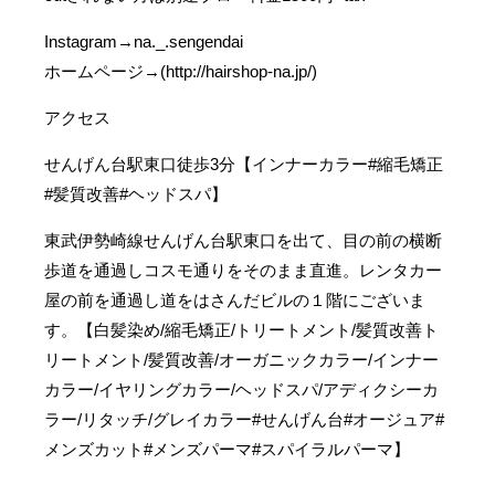
Instagram→na._.sengendai
ホームページ→(http://hairshop-na.jp/)
アクセス
せんげん台駅東口徒歩3分【インナーカラー#縮毛矯正
#髪質改善#ヘッドスパ】
東武伊勢崎線せんげん台駅東口を出て、目の前の横断
歩道を通過しコスモ通りをそのまま直進。レンタカー
屋の前を通過し道をはさんだビルの１階にございま
す。【白髪染め/縮毛矯正/トリートメント/髪質改善ト
リートメント/髪質改善/オーガニックカラー/インナー
カラー/イヤリングカラー/ヘッドスパ/アディクシーカ
ラー/リタッチ/グレイカラー#せんげん台#オージュア#
メンズカット#メンズパーマ#スパイラルパーマ】