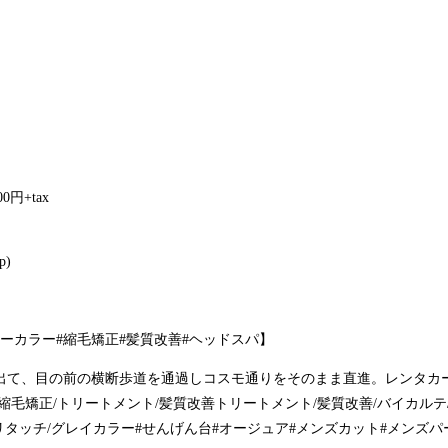
円+tax
p)
ーカラー#縮毛矯正#髪質改善#ヘッドスパ】
出て、目の前の横断歩道を通過しコスモ通りをそのまま直進。レンタカ
縮毛矯正/トリートメント/髪質改善トリートメント/髪質改善/バイカルテ
/リタッチ/グレイカラー#せんげん台#オージュア#メンズカット#メンズ